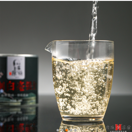
0
1
2
3
4