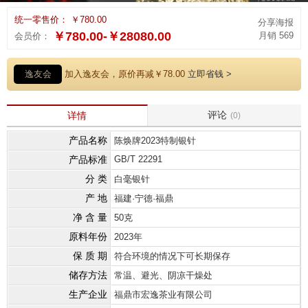
统一零售价： ￥780.00
分享海报
￥780.00-￥28080.00
月销 569
会员价：
逸友会
加入逸友会，原价再减￥78.00
立即省钱 >
评论
详情
(0)
产品名称
陈焕牌2023特制银针
产品标准
GB/T 22291
分 类
白毫银针
产 地
福建·宁德·福鼎
净 含 量
50克
原料年份
2023年
保 质 期
符合环境的情况下可长期保存
储存方法
常温、避光、阴凉干燥处
生产企业
福鼎市宏逸茶业有限公司