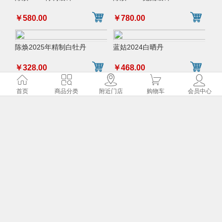
￥580.00
￥780.00
陈焕2025年精制白牡丹
蓝姑2024白晒丹
￥328.00
￥468.00
首页
首页
商品分类
商品分类
附近门店
附近门店
购物车
购物车
会员中心
会员中心
陈焕2022白晒珍
陈焕2024精制牡丹
￥328.00
￥398.00
陈焕2024抛荒白毫银针
陈焕2024精制银针
￥880.00
￥780.00
陈焕2024特制银针
陈焕2021年白晒珍
￥680.00
￥358.00