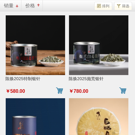
销量
价格
排列
筛选
陈焕2025特制银针
陈焕2025抛荒银针
￥580.00
￥780.00