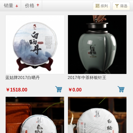
销量
价格
排列
筛选
蓝姑牌2017白晒丹
2017年中茶杯银针王
￥1518.00
￥0.00